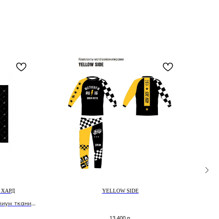
 ХАРД
YELLOW SIDE
ДЖЕР
миум ткани
Д
13 400
р.