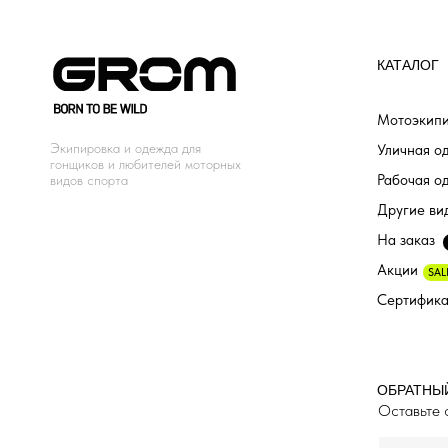
КАТАЛОГ
Мотоэкипи
Экипировка и одежда для
Уличная о
гонщиков и любителей моторных
Рабочая о
видов спорта
Другие ви
На заказ
Акции
SAL
Сертифик
ОБРАТНЫ
Оставьте 