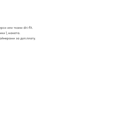
си или ткани dri-fit.
ки \ макета.
йнерами за доп.плату.