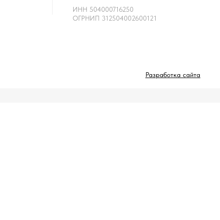
ИНН 504000716250
ОГРНИП 312504002600121
Разработка сайта