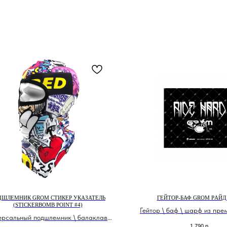
ДШЛЕМНИК GROM СТИКЕР УКАЗАТЕЛЬ
ГЕЙТОР-БАФ GROM РAЙД
(STICKERBOMB POINT #4)
Гейтор \ баф \ шарф из пре
ерсальный подшлемник \ балаклава
ДрайФит
1 790
р.