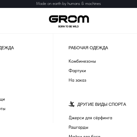
Made on earth by humans & machines
ДЕЖДА
РАБОЧАЯ ОДЕЖДА
Комбинезоны
Фартуки
На заказ
ащи
ДРУГИЕ ВИДЫ СПОРТА
рты
Джерси для сёрфинга
Рашгарды
Майки для бега