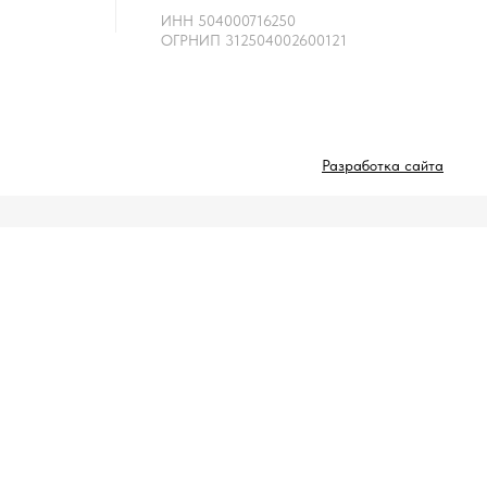
ИНН 504000716250
ОГРНИП 312504002600121
Разработка сайта