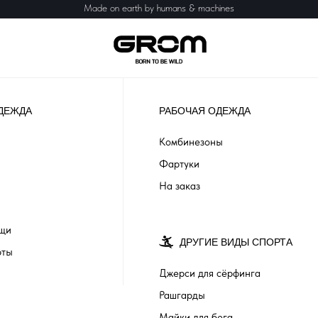
Made on earth by humans & machines
ДЕЖДА
РАБОЧАЯ ОДЕЖДА
Комбинезоны
Фартуки
На заказ
ащи
ДРУГИЕ ВИДЫ СПОРТА
рты
Джерси для сёрфинга
Рашгарды
Майки для бега