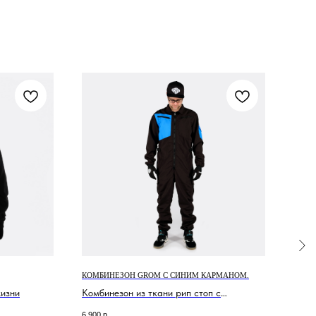
КОМБИНЕЗОН GROM С СИНИМ КАРМАНОМ.
ФАРТ
жизни
Комбинезон из ткани рип стоп с
контрастным элементом.
6 900
р.
2 100