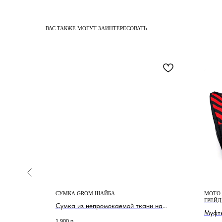
ВАС ТАКЖЕ МОГУТ ЗАИНТЕРЕСОВАТЬ:
 VANDAL
СУМКА GROM ШАЙБА
МОТО 
ГРЕЙД
Сумка из непромокаемой ткани на
экипировки
Муфты
молнии с ручкой
1 900
р.