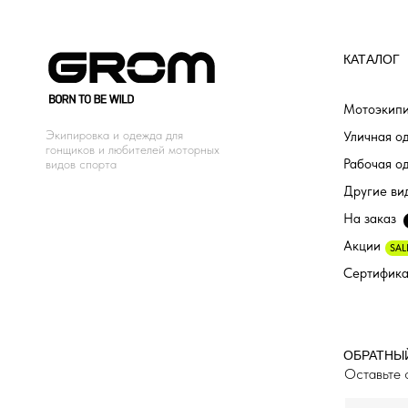
КАТАЛОГ
Мотоэкипи
Экипировка и одежда для
Уличная о
гонщиков и любителей моторных
Рабочая о
видов спорта
Другие ви
На заказ
Акции
SAL
Сертифик
ОБРАТНЫ
Оставьте 