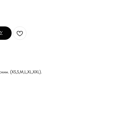
НУ
им. (XS,S,M,L,XL,XXL).