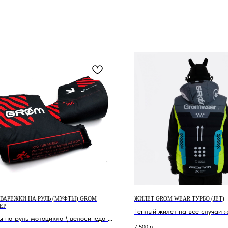
ВАРЕЖКИ НА РУЛЬ (МУФТЫ) GROM
ЖИЛЕТ GROM WEAR ТУРБО (JET)
ЕР
Теплый жилет на все случаи 
 на руль мотоцикла \ велосипеда \
7 500
р.