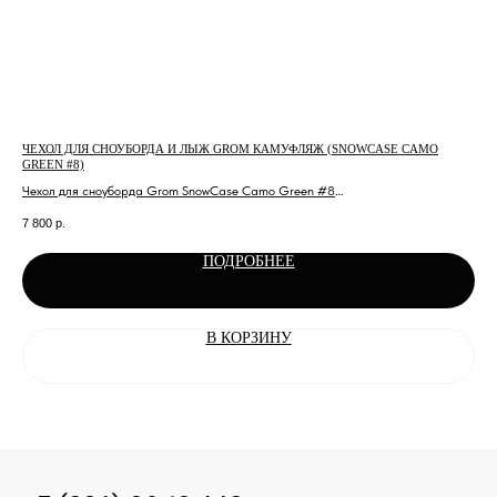
ЧЕХОЛ ДЛЯ СНОУБОРДА И ЛЫЖ GROM КАМУФЛЯЖ (SNOWCASE CAMO
ДЖ
GREEN #8)
Дже
Чехол для сноуборда Grom SnowCase Camo Green #8
3 7
Большой чехол для сноуборда или лыж.
7 800
р.
ПОДРОБНЕЕ
В КОРЗИНУ