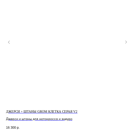
ДЖЕРСИ + ШТАНЫ GROM КЛЕТКА СЕРАЯ V2
ША
Джерси и штаны для мотокросса и эндуро
1 1
16 300
р.