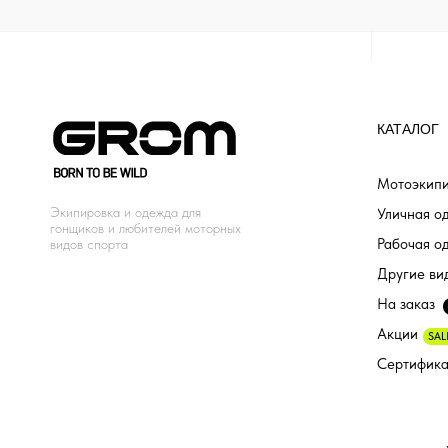
КАТАЛОГ
Мотоэкипи
Экипировка и одежда для
Уличная о
гонщиков и любителей моторных
Рабочая о
видов спорта
Другие ви
На заказ
Акции
SAL
Сертифик