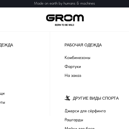
Made on earth by humans & machines
ДЕЖДА
РАБОЧАЯ ОДЕЖДА
Комбинезоны
Фартуки
На заказ
ащи
ДРУГИЕ ВИДЫ СПОРТА
рты
Джерси для сёрфинга
Рашгарды
Майки для бега