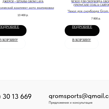
ДЖЕРСИ + ШТАНЫ GROM LAVA
ЧЕХОЛ ДЛЯ СНОУБОРДА GR
(SNOWCASE COALA CARTOO
сический комплект мото экипировки
Чехол для сноуборда Grom
13 400
р.
Coala cartoon #1
7 800
р.
Большой чехол для сноуборд
ПОДРОБНЕЕ
ПОДРОБНЕЕ
В КОРЗИНУ
В КОРЗИНУ
gromsports@gmail.
) 30 13 669
Предложения и консультация