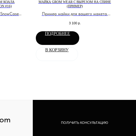
OM КОАЛА
МАЙКА GROM WEAR C ВЫРЕЗОМ НА СПИНЕ
П
N #16)
(ПРИМЕР)
 SnowCase
Пример майки для вашего макета.
Унив
6
Нанесение вашего логотипа, имени и
3 100
р.
а или лыж.
номера.
ПОДРОБНЕЕ
В КОРЗИНУ
com
ПОЛУЧИТЬ КОНСУЛЬТАЦИЮ