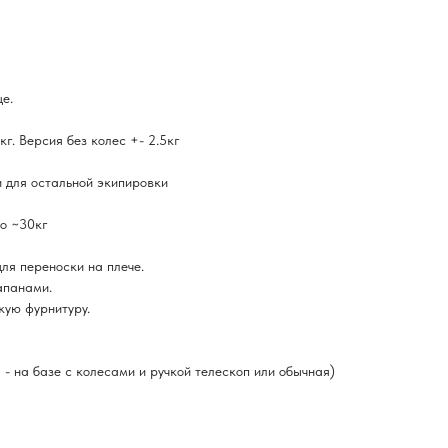
е.
кг. Версия без колес +- 2.5кг
и для остальной экипировки
до ~30кг
ля переноски на плече.
апанами.
кую фурнитуру.
- на базе с колесами и ручкой телескоп или обычная)