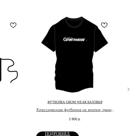
ФУТБОЛКА GROM WEAR БАЗОВАЯ
ДЖЕ
Классическая футболка из хлопка, принт
Д
выполнен методом шелкографии
2 800
р.
ПОДРОБНЕЕ