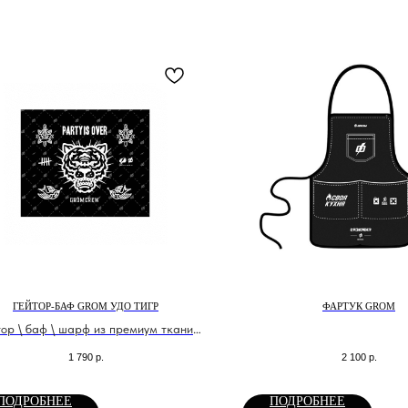
ГЕЙТОР-БАФ GROM УДО ТИГР
ФАРТУК GROM
тор \ баф \ шарф из премиум ткани
ДрайФит
1 790
р.
2 100
р.
ПОДРОБНЕЕ
ПОДРОБНЕЕ