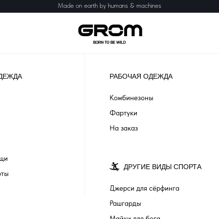
Made on earth by humans & machines
ДЕЖДА
РАБОЧАЯ ОДЕЖДА
Комбинезоны
Фартуки
На заказ
ащи
ДРУГИЕ ВИДЫ СПОРТА
рты
Джерси для сёрфинга
Рашгарды
Майки для бега