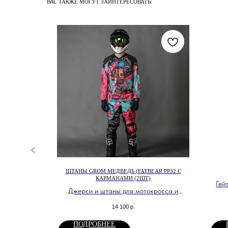
ВАС ТАКЖЕ МОГУТ ЗАИНТЕРЕСОВАТЬ:
ШТАНЫ GROM МЕДВЕДЬ (FATBEAR РР32 C
КАРМАНАМИ (2ШТ)
Гей
Джерси и штаны для мотокросса и
эндуро
14 100
р.
опейским.
ПОДРОБНЕЕ