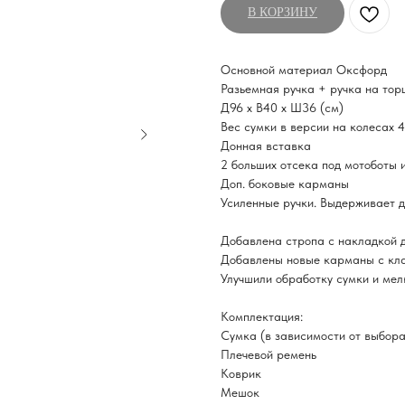
В КОРЗИНУ
Основной материал Оксфорд
Разьемная ручка + ручка на торц
Д96 х В40 х Ш36 (см)
Вес сумки в версии на колесах 4
Донная вставка
2 больших отсека под мотоботы 
Доп. боковые карманы
Усиленные ручки. Выдерживает 
Добавлена стропа с накладкой д
Добавлены новые карманы с кл
Улучшили обработку сумки и мел
Комплектация:
Сумка (в зависимости от выбора 
Плечевой ремень
Коврик
Мешок