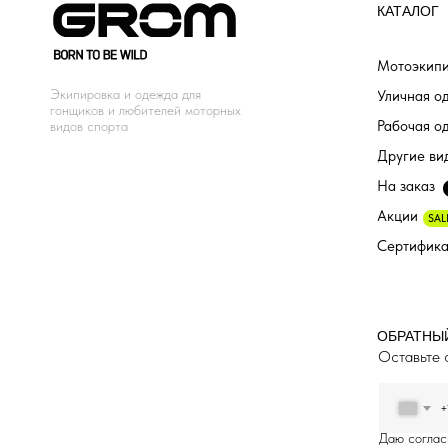
КАТАЛОГ
Мотоэкипи
Экипировка и одежда для
Уличная о
гонщиков и любителей моторных
Рабочая о
видов спорта
Другие ви
На заказ
Акции
SAL
Сертифик
ОБРАТНЫ
Оставьте 
+
Даю соглас