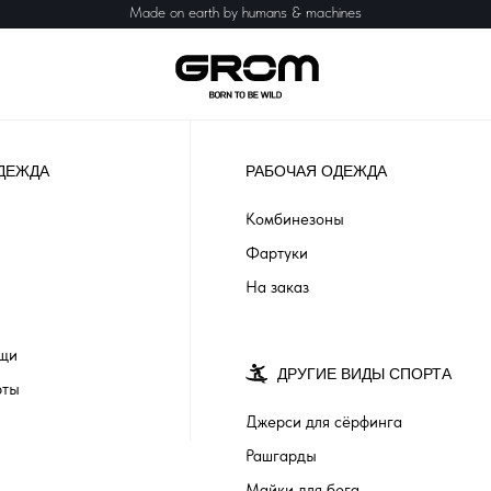
Made on earth by humans & machines
ДЕЖДА
РАБОЧАЯ ОДЕЖДА
Комбинезоны
Фартуки
На заказ
ащи
ДРУГИЕ ВИДЫ СПОРТА
рты
Джерси для сёрфинга
Рашгарды
Майки для бега