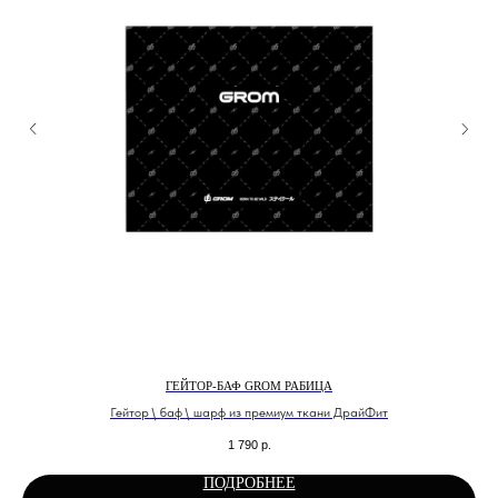
ГЕЙТОР-БАФ GROM РАБИЦА
Гейтор \ баф \ шарф из премиум ткани ДрайФит
1 790
р.
ПОДРОБНЕЕ