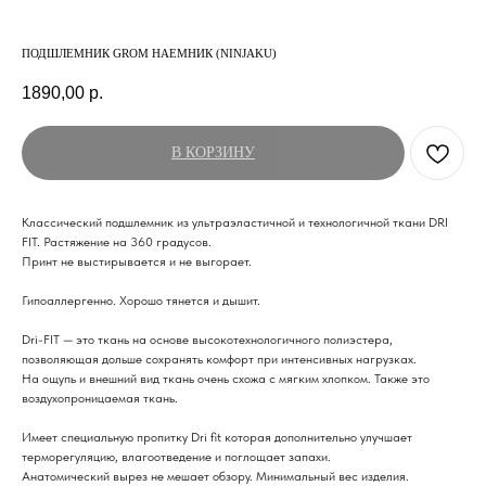
ПОДШЛЕМНИК GROM НАЕМНИК (NINJAKU)
1890,00
р.
В КОРЗИНУ
Классический подшлемник из ультраэластичной и технологичной ткани DRI
FIT. Растяжение на 360 градусов.
Принт не выстирывается и не выгорает.
Гипоаллергенно. Хорошо тянется и дышит.
Dri-FIT — это ткань на основе высокотехнологичного полиэстера,
позволяющая дольше сохранять комфорт при интенсивных нагрузках.
На ощупь и внешний вид ткань очень схожа с мягким хлопком. Также это
воздухопроницаемая ткань.
Имеет специальную пропитку Dri fit которая дополнительно улучшает
терморегуляцию, влагоотведение и поглощает запахи.
Анатомический вырез не мешает обзору. Минимальный вес изделия.