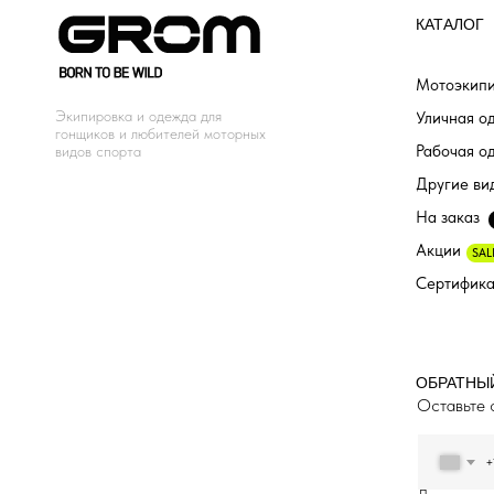
КАТАЛОГ
Мотоэкипи
Экипировка и одежда для
Уличная о
гонщиков и любителей моторных
Рабочая о
видов спорта
Другие ви
На заказ
Акции
SAL
Сертифик
ОБРАТНЫ
Оставьте 
+