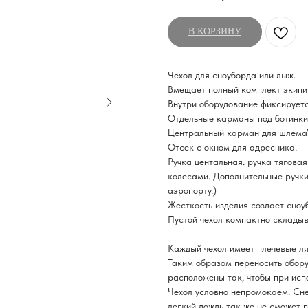
В КОРЗИНУ
Чехол для сноуборда или лыж.
Вмещает полный комплект экипиро
Внутри оборудование фиксируетс
Отдельные карманы под ботинки 
Центральный карман для шлема\
Отсек с окном для адресника.
Ручка центальная. ручка тяговая
колесами. Дополнительные ручки 
аэропорту.)
Жесткость изделия создает сноу
Пустой чехол компактно складыв
Каждый чехол имеет плечевые ля
Таким образом переносить обору
расположены так, чтобы при испо
Чехол условно непромокаем. Сне
легкий дождь так же не сможет п