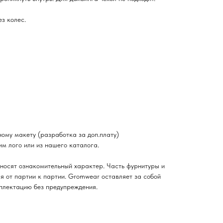
з колес.
ому макету (разработка за доп.плату)
м лого или из нашего каталога.
о носят ознакомительный характер. Часть фурнитуры и
ся от партии к партии. Gromwear оставляет за собой
плектацию без предупреждения.