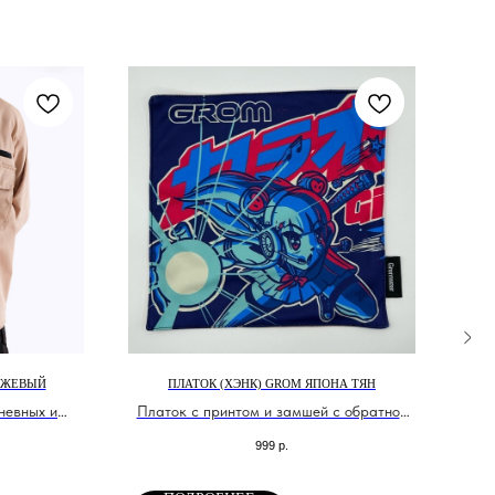
ЕЖЕВЫЙ
ПЛАТОК (ХЭНК) GROM ЯПОНА ТЯН
невных и
Платок с принтом и замшей с обратной
Гей
я рыбалки и
стороны.
999
р.
оп