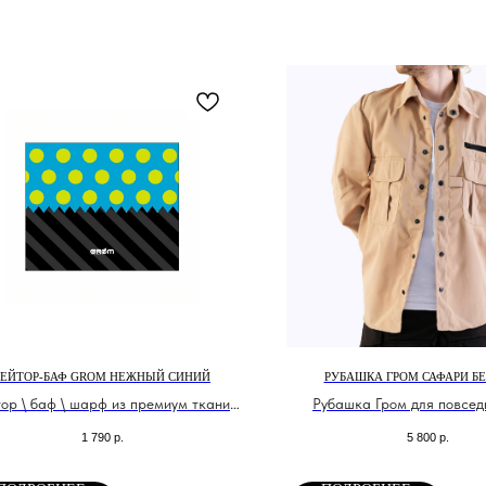
ГЕЙТОР-БАФ GROM НЕЖНЫЙ СИНИЙ
РУБАШКА ГРОМ САФАРИ Б
тор \ баф \ шарф из премиум ткани
Рубашка Гром для повсед
ДрайФит
тактических задач. Можно дл
1 790
р.
5 800
р.
охоты. Ткань рип ст