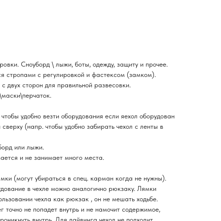
вки. Сноуборд \ лыжи, боты, одежду, защиту и прочее.
я стропами с регулировкой и фастексом (замком).
с двух сторон для правильной развесовки.
маски\перчаток.
 чтобы удобно везти оборудования если яехол оборудован
сверху (напр. чтобы удобно забирать чехол с ленты в
борд или лыжи.
ается и не занимает много места.
мки (могут убираться в спец. карман когда не нужны).
дование в чехле можно аналогично рюкзаку. Лямки
льзовании чехла как рюкзак , он не мешать ходьбе.
г точно не попадет внутрь и не намочит содержимое,
роникнуть внутрь. Для дайвинга чехол не подходит.