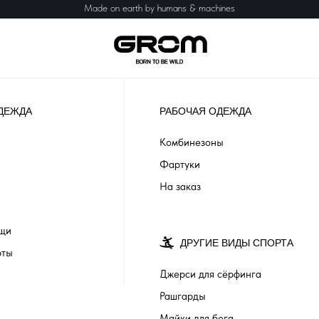
Made on earth by humans & machines
ДЕЖДА
РАБОЧАЯ ОДЕЖДА
Комбинезоны
Фартуки
На заказ
ащи
ДРУГИЕ ВИДЫ СПОРТА
рты
Джерси для сёрфинга
Рашгарды
Майки для бега