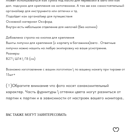
Может использоваться как сумка под масло для перевозки в авто или как
доп. подсумок для крепления на мототехнике. А так же как самостоятельный
органайзер для инструмента или аптечки и тд.
Подойдет как органайзер для путешествия
Основной материал Оксфорд
Внутри есть небольшое отделение для мелочей (без молнии)
Добавлена стропа на кнопке для крепления
Вшиты липучки для крепления (к карпету в багажнике)авто . Ответные
липучки можно нашить на любую экипировку на ваше усмотрение.
Размеры
В27 \ Ш14 \ Г8 (см)
Возможно изготовление с вашим логотипом \ по вашему макету при тираже от
15шт+
( ! )Обратите внимание что фото носят ознакомительный
характер. Часть фурнитуры \ оттенки цвета могут разниться от
партии к партии и в зависимости от настроек вашего монитора..
ВАС ТАКЖЕ МОГУТ ЗАИНТЕРЕСОВАТЬ: