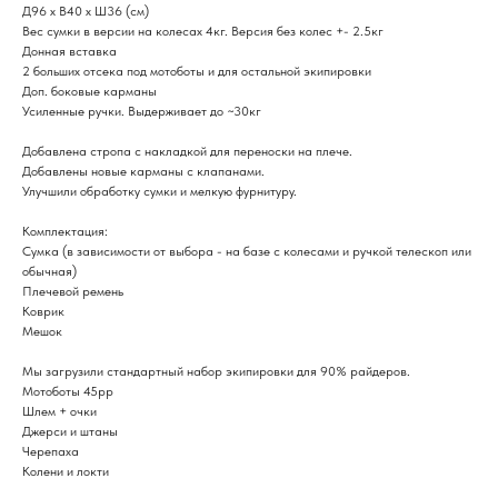
Д96 х В40 х Ш36 (см)
Вес сумки в версии на колесах 4кг. Версия без колес +- 2.5кг
Донная вставка
2 больших отсека под мотоботы и для остальной экипировки
Доп. боковые карманы
Усиленные ручки. Выдерживает до ~30кг
Добавлена стропа с накладкой для переноски на плече.
Добавлены новые карманы с клапанами.
Улучшили обработку сумки и мелкую фурнитуру.
Комплектация:
Сумка (в зависимости от выбора - на базе с колесами и ручкой телескоп или
обычная)
Плечевой ремень
Коврик
Мешок
Мы загрузили стандартный набор экипировки для 90% райдеров.
Мотоботы 45рр
Шлем + очки
Джерси и штаны
Черепаха
Колени и локти