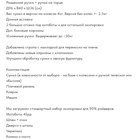
Разьемная ручка + ручка на торце.
Д96 х В40 х Ш36 (см)
Вес сумки в версии на колесах 4кг. Версия без колес +- 2.5кг
Донная вставка
2 больших отсека под мотоботы и для остальной экипировки
Доп. боковые карманы
Усиленные ручки. Выдерживает до ~30кг
Добавлена стропа с накладкой для переноски на плече.
Добавлены новые карманы с клапанами.
Улучшили обработку сумки и мелкую фурнитуру.
Комплектация:
Сумка (в зависимости от выбора - на базе с колесами и ручкой телескоп или
обычная)
Плечевой ремень
Коврик
Мешок
Мы загрузили стандартный набор экипировки для 90% райдеров.
Мотоботы 45рр
Шлем + очки
Джерси и штаны
Черепаха
Колени и локти