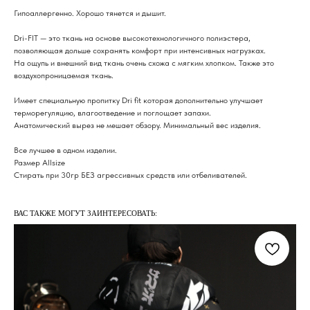
Гипоаллергенно. Хорошо тянется и дышит.
Dri-FIT — это ткань на основе высокотехнологичного полиэстера,
позволяющая дольше сохранять комфорт при интенсивных нагрузках.
На ощупь и внешний вид ткань очень схожа с мягким хлопком. Также это
воздухопроницаемая ткань.
Имеет специальную пропитку Dri fit которая дополнительно улучшает
терморегуляцию, влагоотведение и поглощает запахи.
Анатомический вырез не мешает обзору. Минимальный вес изделия.
Все лучшее в одном изделии.
Размер Allsize
Стирать при 30гр БЕЗ агрессивных средств или отбеливателей.
ВАС ТАКЖЕ МОГУТ ЗАИНТЕРЕСОВАТЬ: