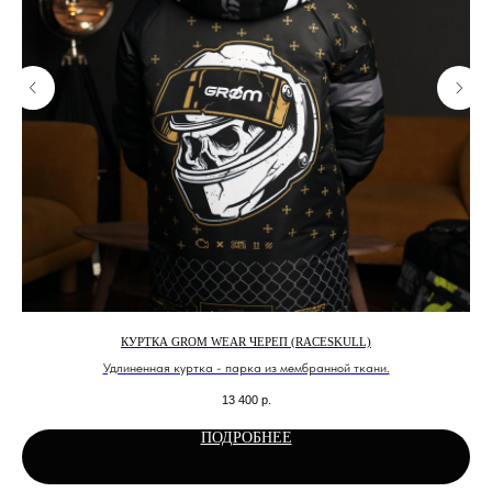
КУРТКА GROM WEAR ЧЕРЕП (RACESKULL)
Удлиненная куртка - парка из мембранной ткани.
Бо
13 400
р.
ПОДРОБНЕЕ