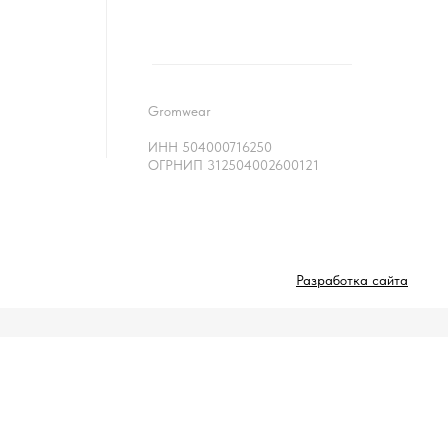
Gromwear
ИНН 504000716250
ОГРНИП 312504002600121
Разработка сайта