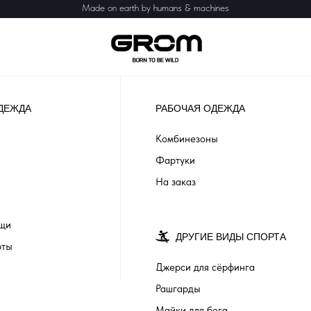
Made on earth by humans & machines
ДЕЖДА
РАБОЧАЯ ОДЕЖДА
Комбинезоны
Фартуки
На заказ
ащи
ДРУГИЕ ВИДЫ СПОРТА
рты
Джерси для сёрфинга
Рашгарды
Майки для бега