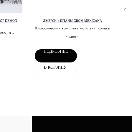
POP DEMON
ДЖЕРСИ + ШТАНЫ GROM MEXICANA
МАЙ
Классический комплект мото экипировки
рка из
13 400
р.
.
ПОДРОБНЕЕ
В КОРЗИНУ