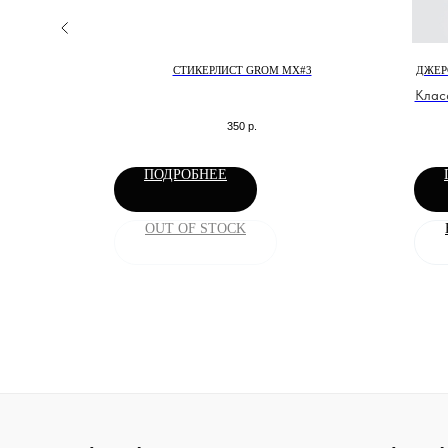
ХАРД
СТИКЕРЛИСТ GROM MX#3
ДЖЕР
миум ткани
Клас
350
р.
ПОДРОБНЕЕ
OUT OF STOCK