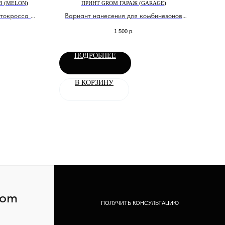
З (MELON)
ПРИНТ GROM ГАРАЖ (GARAGE)
КУ
отокросса и
Вариант нанесения для комбинезонов
Grom
1 500
р.
ПОДРОБНЕЕ
В КОРЗИНУ
com
ПОЛУЧИТЬ КОНСУЛЬТАЦИЮ