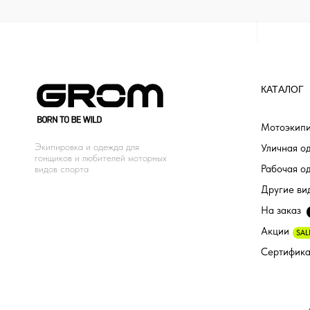
КАТАЛОГ
Мотоэкипи
Экипировка и одежда для
Уличная о
гонщиков и любителей моторных
Рабочая о
видов спорта
Другие ви
На заказ
Акции
SAL
Сертифик