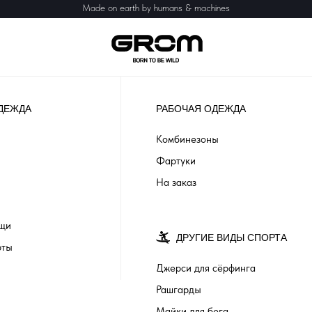
Made on earth by humans & machines
ДЕЖДА
РАБОЧАЯ ОДЕЖДА
Комбинезоны
Фартуки
На заказ
ащи
ДРУГИЕ ВИДЫ СПОРТА
рты
Джерси для сёрфинга
Рашгарды
Майки для бега