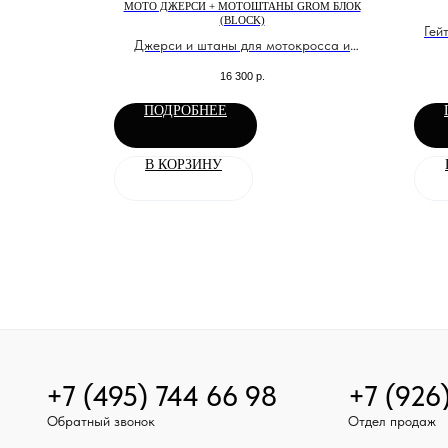
C ПОКОЙ
МОТО ДЖЕРСИ + МОТОШТАНЫ GROM БЛОК
(BLOCK)
хнологичной
Гей
Джерси и штаны для мотокросса и
эндуро
16 300
р.
ПОДРОБНЕЕ
В КОРЗИНУ
+7 (495) 744 66 98
+7 (926
Обратный звонок
Отдел продаж