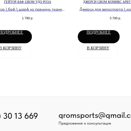
ГЕЙТОР-БАФ GROM УДО РОЗА
ДЖЕРСИ GROM КОМИКС АРБУ
тор \ баф \ шарф из премиум ткани
Джерси для велоспорта \ м
ДрайФит
эндуро
1 790
р.
3 700
р.
ПОДРОБНЕЕ
ПОДРОБНЕЕ
В КОРЗИНУ
В КОРЗИНУ
gromsports@gmail.
) 30 13 669
Предложения и консультация