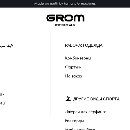
Made on earth by humans & machines
ДЕЖДА
РАБОЧАЯ ОДЕЖДА
Комбинезоны
Фартуки
На заказ
ащи
ДРУГИЕ ВИДЫ СПОРТА
рты
Джерси для сёрфинга
Рашгарды
Майки для бега