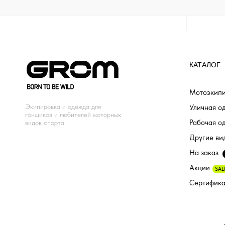
КАТАЛОГ
Мотоэкипи
Экипировка и одежда для
Уличная о
гонщиков и любителей моторных
Рабочая о
видов спорта
Другие ви
На заказ
Акции
SAL
Сертифик