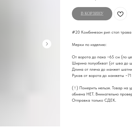
В КОРЗИНУ
#20 Комбинезон рип стоп трава
Мерки по изделию:
От ворота до паха ~65 см (по ц
Ширина полуобхват (от шва до 
Длина от плеча до манжет шатн
Рукав от ворота до манжеты ~71
( ! ) Померить нельзя. Товар на
обмена НЕТ. Внимательно прове
Отправка только СДЕК.