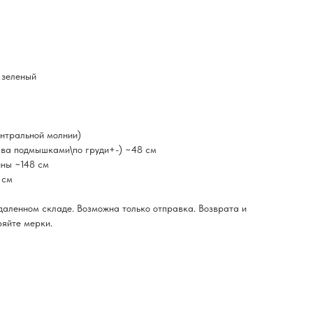
 зеленый
ентральной молнии)
шва подмышками\по груди+-) ~48 см
ины ~148 см
 см
 удаленном складе. Возможна только отправка. Возврата и
ряйте мерки.