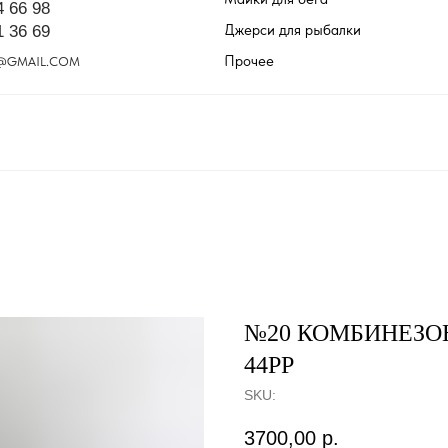
4 66 98
Джерси для рыбалки
1 36 69
Прочее
@GMAIL.COM
№20 КОМБИНЕЗОН
44РР
SKU:
3700,00
р.