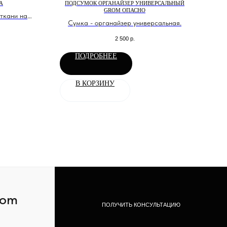
А
ПОДСУМОК ОРГАНАЙЗЕР УНИВЕРСАЛЬНЫЙ
С
GROM ОПАСНО
ткани на
Сумка - органайзер универсальная.
э
2 500
р.
ПОДРОБНЕЕ
В КОРЗИНУ
com
ПОЛУЧИТЬ КОНСУЛЬТАЦИЮ