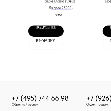
А СИНЯЯ V2
GROM RACING PURPLE
МОТ
 экипировки
Джерси 2800₽
Размеры соответствуют европейским.
3 500
р.
(XS,S,M,L,XL,XXL).
ПОДРОБНЕЕ
В КОРЗИНУ
+7 (495) 744 66 98
+7 (926
Обратный звонок
Отдел продаж