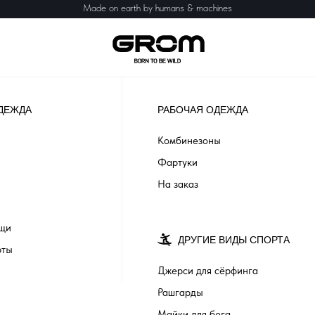
Made on earth by humans & machines
ДЕЖДА
РАБОЧАЯ ОДЕЖДА
Комбинезоны
Фартуки
На заказ
ащи
ДРУГИЕ ВИДЫ СПОРТА
рты
Джерси для сёрфинга
Рашгарды
Майки для бега