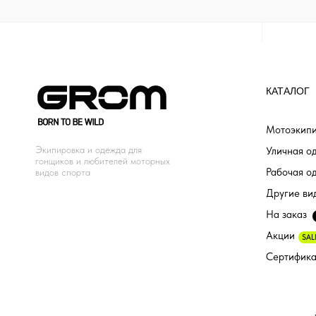
КАТАЛОГ
Мотоэкипи
Экипировка и одежда для
Уличная о
гонщиков и любителей моторных
Рабочая о
видов спорта
Другие ви
На заказ
Акции
SAL
Сертифик