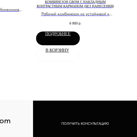
КОМБИНЕЗОН GROM С НАКЛАДНЫМ
КОНТРАСТНЫМ КАРМАНОМ (БЕЗ НАНЕСЕНИЯ)
мбинезонов
Гей
Рабочий комбинезон из устойчивой к
разрыву ткани ripstop.
6 900
р.
ПОДРОБНЕЕ
В КОРЗИНУ
com
ПОЛУЧИТЬ КОНСУЛЬТАЦИЮ