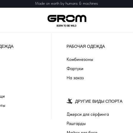
Made on earth by humans & machines
ДЕЖДА
РАБОЧАЯ ОДЕЖДА
Комбинезоны
Фартуки
На заказ
ащи
ДРУГИЕ ВИДЫ СПОРТА
рты
Джерси для сёрфинга
Рашгарды
Майки для бега