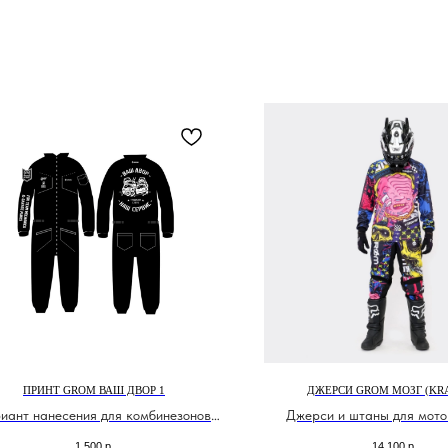
ПРИНТ GROM ВАШ ДВОР 1
ДЖЕРСИ GROM МОЗГ (KRA
иант нанесения для комбинезонов
Джерси и штаны для мото
Grom
эндуро
1 500
р.
14 100
р.