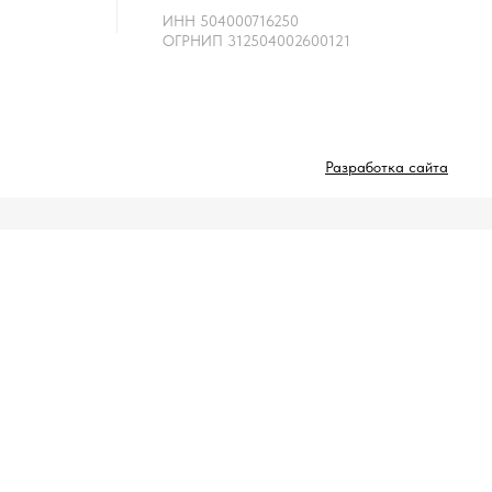
ИНН 504000716250
ОГРНИП 312504002600121
Разработка сайта