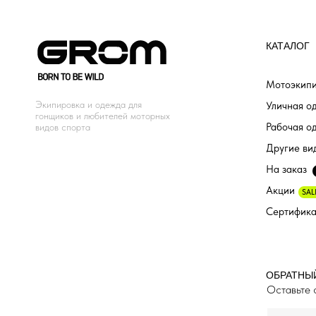
КАТАЛОГ
Мотоэкипи
Экипировка и одежда для
Уличная о
гонщиков и любителей моторных
Рабочая о
видов спорта
Другие ви
На заказ
Акции
SAL
Сертифик
ОБРАТНЫ
Оставьте 