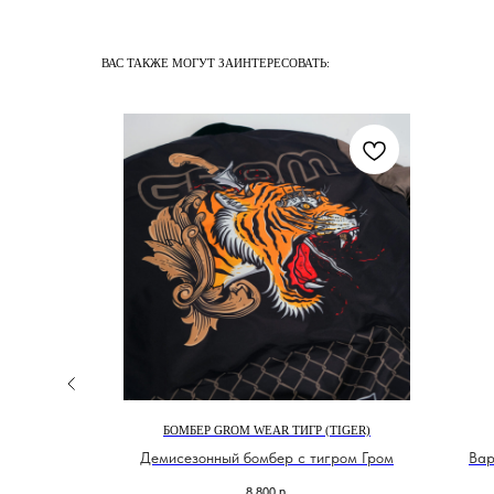
ВАС ТАКЖЕ МОГУТ ЗАИНТЕРЕСОВАТЬ:
ОМ MODULE
БОМБЕР GROM WEAR ТИГР (TIGER)
Гром
Демисезонный бомбер с тигром Гром
Вар
8 800
р.