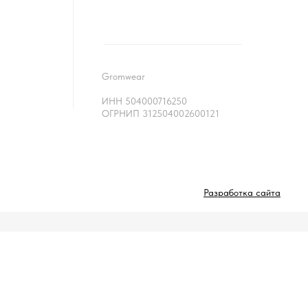
Gromwear
ИНН 504000716250
ОГРНИП 312504002600121
Разработка сайта