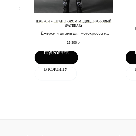
ЕЛЬ
ДЖЕРСИ + ШТАНЫ GROM МЕДВЕДЬ РОЗОВЫЙ
(FATBEAR)
миум ткани
Джерси и штаны для мотокросса и
эндуро
16 300
р.
ПОДРОБНЕЕ
В КОРЗИНУ