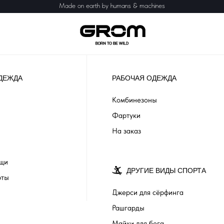
Made on earth by humans & machines
ДЕЖДА
РАБОЧАЯ ОДЕЖДА
Комбинезоны
Фартуки
На заказ
ащи
ДРУГИЕ ВИДЫ СПОРТА
рты
Джерси для сёрфинга
Рашгарды
Майки для бега