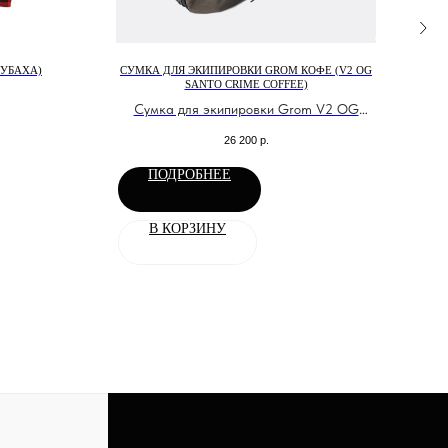
РУБАХА)
СУМКА ДЛЯ ЭКИПИРОВКИ GROM КОФЕ (V2 OG
Д
SANTO CRIME COFFEE)
Дже
Сумка для экипировки Grom V2 OG
Santo Crime coffee
26 200
р.
Большая сумка для экипировки и
путешествий в фирменной расцветке
ПОДРОБНЕЕ
Grom
Аналог сумки Ogio rig 9800 только
В КОРЗИНУ
доступнее.
Возможен вариант без колес и ручки-
телескоп.