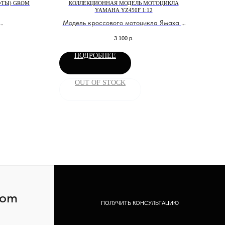
ФТЫ) GROM
КОЛЛЕКЦИОННАЯ МОДЕЛЬ МОТОЦИКЛА
YAMAHA YZ450F 1:12
Модель кроссового мотоцикла Ямаха в
дроцикла.
масштабе 1:12
3 100
р.
лода.
ПОДРОБНЕЕ
OUT OF STOCK
com
ПОЛУЧИТЬ КОНСУЛЬТАЦИЮ