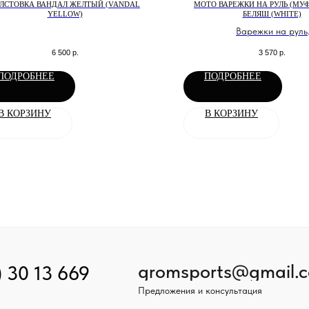
ЛСТОВКА ВАНДАЛ ЖЕЛТЫЙ (VANDAL
МОТО ВАРЕЖКИ НА РУЛЬ (МУ
YELLOW)
БЕЛЯШ (WHITE)
Варежки на руль
мотоцикла\снегохода\ква
6 500
р.
3 570
р.
Защита от ветра и хо
ПОДРОБНЕЕ
ПОДРОБНЕЕ
В КОРЗИНУ
В КОРЗИНУ
gromsports@gmail.
) 30 13 669
Предложения и консультация