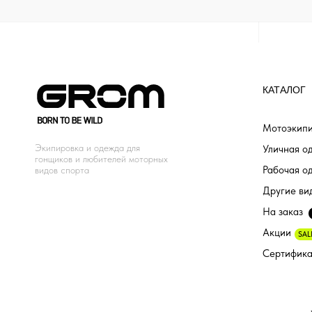
КАТАЛОГ
Мотоэкипи
Экипировка и одежда для
Уличная о
гонщиков и любителей моторных
Рабочая о
видов спорта
Другие ви
На заказ
Акции
SAL
Сертифик