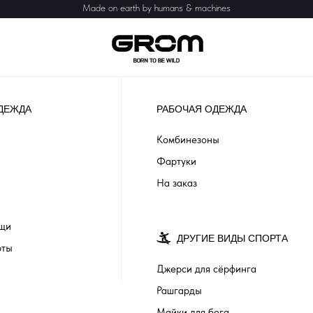
Made on earth by humans & machines
ДЕЖДА
РАБОЧАЯ ОДЕЖДА
Комбинезоны
Фартуки
На заказ
ащи
ДРУГИЕ ВИДЫ СПОРТА
рты
Джерси для сёрфинга
Рашгарды
Майки для бега