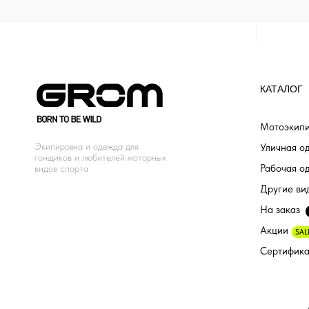
КАТАЛОГ
Мотоэкипи
Экипировка и одежда для
Уличная о
гонщиков и любителей моторных
Рабочая о
видов спорта
Другие ви
На заказ
Акции
SAL
Сертифик