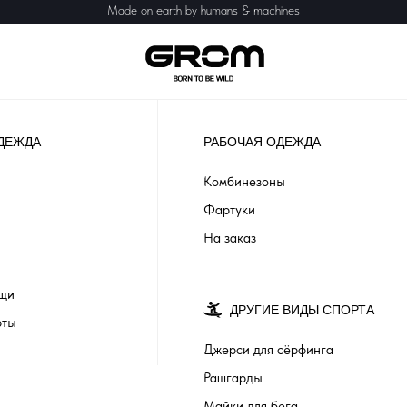
Made on earth by humans & machines
ДЕЖДА
РАБОЧАЯ ОДЕЖДА
Комбинезоны
Фартуки
На заказ
ащи
ДРУГИЕ ВИДЫ СПОРТА
рты
Джерси для сёрфинга
Рашгарды
Майки для бега