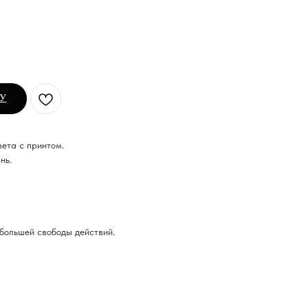
НУ
ета с принтом.
нь.
 большей свободы действий.