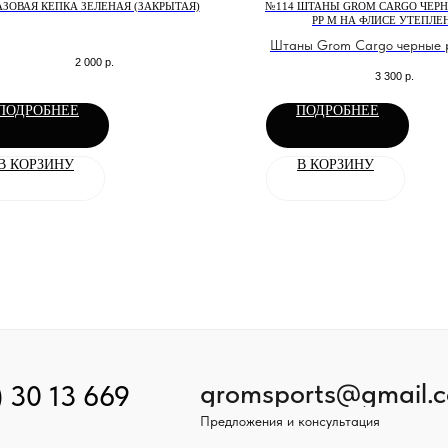
АЗОВАЯ КЕПКА ЗЕЛЕНАЯ (ЗАКРЫТАЯ)
№114 ШТАНЫ GROM CARGO ЧЕРН
РР М НА ФЛИСЕ УТЕПЛ
Штаны Grom Cargo черные р
2 000
р.
М НА ФЛИСЕ утепле
3 300
р.
ПОДРОБНЕЕ
ПОДРОБНЕЕ
В КОРЗИНУ
В КОРЗИНУ
gromsports@gmail.
) 30 13 669
Предложения и консультация