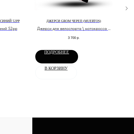
СИНИЙ 52РР
ДЖЕРСИ GROM ЧЕРЕП (MUERTOS)
ПЕР
ний 52рр
Джерси для велоспорта \ мотокросса и
Клас
эндуро
3 700
р.
ПОДРОБНЕЕ
В КОРЗИНУ