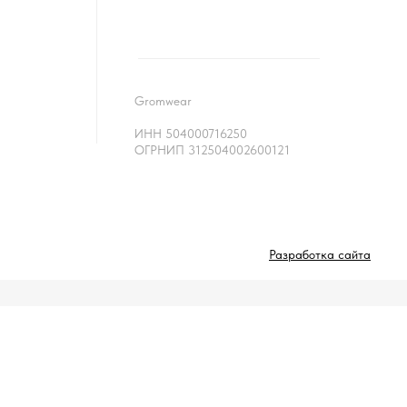
Gromwear
ИНН 504000716250
ОГРНИП 312504002600121
Разработка сайта