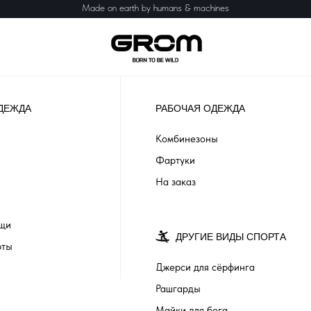
Made on earth by humans & machines
ДЕЖДА
РАБОЧАЯ ОДЕЖДА
Комбинезоны
Фартуки
На заказ
ащи
ДРУГИЕ ВИДЫ СПОРТА
рты
Джерси для сёрфинга
Рашгарды
Майки для бега