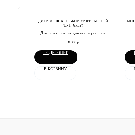
РЧИЦА 44РР
ДЖЕРСИ + ШТАНЫ GROM УРОВЕНЬ СЕРЫЙ
МОТ
(UNIT GREY)
рип стоп
Джерси и штаны для мотокросса и
эндуро
мо
16 300
р.
ПОДРОБНЕЕ
В КОРЗИНУ