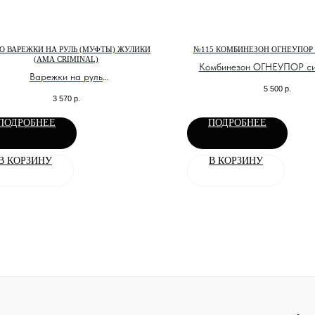
О ВАРЕЖКИ НА РУЛЬ (МУФТЫ) ЖУЛИКИ
№115 КОМБИНЕЗОН ОГНЕУПОР 
(AMA CRIMINAL)
Комбинезон ОГНЕУПОР си
Варежки на руль
5 500
р.
тоцикла\снегохода\квадроцикла.
3 570
р.
Защита от ветра и холода.
ПОДРОБНЕЕ
ПОДРОБНЕЕ
В КОРЗИНУ
В КОРЗИНУ