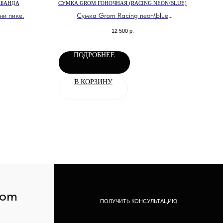
АБАНДА
СУМКА GROM ГОНОЧНАЯ (RACING NEON\BLUE)
ДЖ
ни пике.
Сумка Grom Racing neon\blue
Классическая большая сумка для
12 500
р.
экипировки в яркой расцветке
ПОДРОБНЕЕ
В КОРЗИНУ
com
ПОЛУЧИТЬ КОНСУЛЬТАЦИЮ