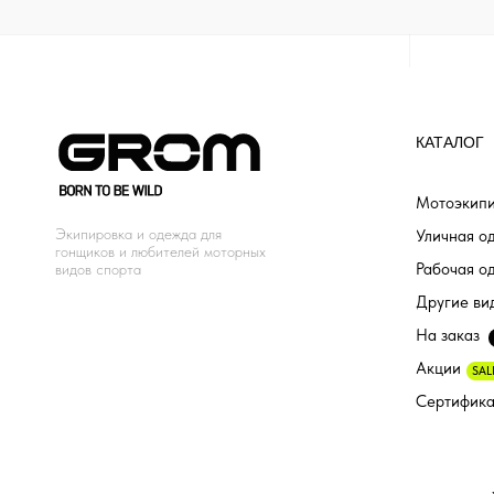
КАТАЛОГ
Мотоэкипи
Экипировка и одежда для
Уличная о
гонщиков и любителей моторных
Рабочая о
видов спорта
Другие ви
На заказ
Акции
SAL
Сертифик