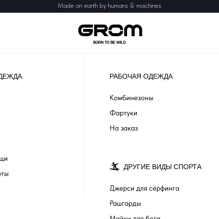
Made on earth by humans & machines
ДЕЖДА
РАБОЧАЯ ОДЕЖДА
Комбинезоны
Фартуки
На заказ
ащи
ДРУГИЕ ВИДЫ СПОРТА
рты
Джерси для сёрфинга
Рашгарды
Майки для бега