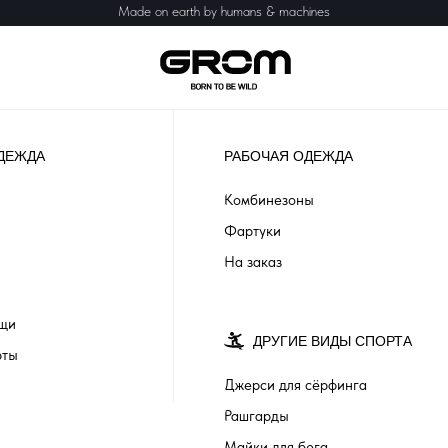
Made on earth by humans & machines
ДЕЖДА
РАБОЧАЯ ОДЕЖДА
Комбинезоны
Фартуки
На заказ
ащи
ДРУГИЕ ВИДЫ СПОРТА
рты
Джерси для сёрфинга
Рашгарды
Майки для бега