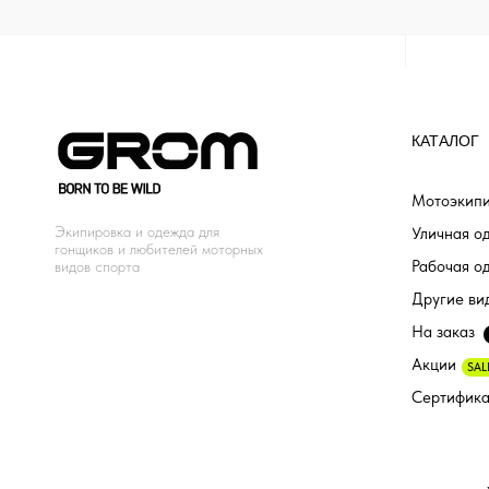
КАТАЛОГ
Мотоэкипи
Экипировка и одежда для
Уличная о
гонщиков и любителей моторных
Рабочая о
видов спорта
Другие ви
На заказ
Акции
SAL
Сертифик