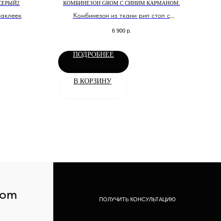
СЕРЫЙ2
КОМБИНЕЗОН GROM С СИНИМ КАРМАНОМ.
№1
наклеек
Комбинезон из ткани рип стоп с
№10
контрастным элементом.
6 900
р.
ПОДРОБНЕЕ
В КОРЗИНУ
com
ПОЛУЧИТЬ КОНСУЛЬТАЦИЮ