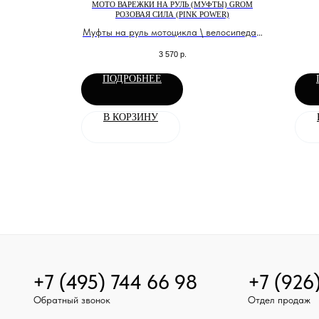
Ы) MONSTER
МОТО ВАРЕЖКИ НА РУЛЬ (МУФТЫ) GROM
RPLE)
РОЗОВАЯ СИЛА (PINK POWER)
Муфты на руль мотоцикла \ велосипеда \
роцикла.
квадроцикла или снегохода
3 570
р.
ода.
ПОДРОБНЕЕ
В КОРЗИНУ
+7 (495) 744 66 98
+7 (926
Обратный звонок
Отдел продаж